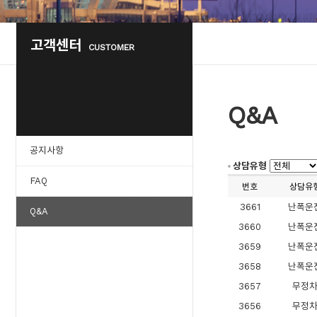
고객센터
CUSTOMER
Q&A
공지사항
상담유형
FAQ
번호
상담유
3661
난폭운
Q&A
3660
난폭운
3659
난폭운
3658
난폭운
3657
무정
3656
무정