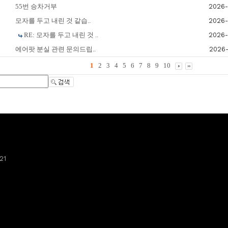
절
55번 승차거부
2026-
물
모자를 두고 내린 것 같습..
2026-
물
RE: 모자를 두고 내린 것 ..
2026-
물
에어팟 분실 관련 문의드립..
2026-
1
2
3
4
5
6
7
8
9
10
21