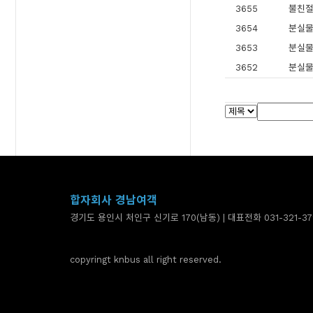
3655
불친
3654
분실
3653
분실
3652
분실
합자회사 경남여객
경기도 용인시 처인구 신기로 170(남동) | 대표전화 031-321-37
copyringt knbus all right reserved.