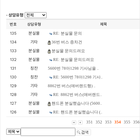
상담유형
번호
상담유형
제목
135
분실물
RE: 분실물 문의
134
기타
36번 버스 증차건
133
분실물
분실물 문의드려요
132
분실물
RE: 분실물 문의드려요
131
칭찬
5600번 78아1298 기사님을 ..
130
칭찬
RE: 5600번 78아1298 기사..
129
기타
8862번 버스(애버랜드행) ..
128
기타
RE: 8862번 버스(애버랜드..
127
분실물
핸드폰 분실했습니다 (5600..
126
분실물
RE: 핸드폰 분실했습니다 (..
351
352
353
354
355
356