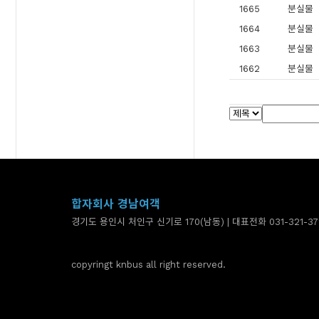
1665
분실물
1664
분실물
1663
분실물
1662
분실물
합자회사 경남여객
경기도 용인시 처인구 신기로 170(남동) | 대표전화 031-321-37
copyringt knbus all right reserved.