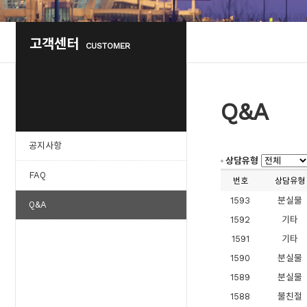
고객센터
CUSTOMER
Q&A
공지사항
상담유형
FAQ
번호
상담유형
1593
분실물
Q&A
1592
기타
1591
기타
1590
분실물
1589
분실물
1588
불친절