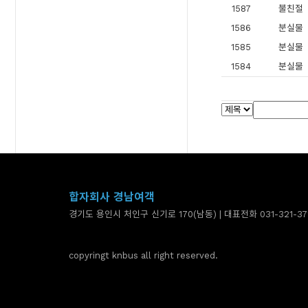
1587
불친절
1586
분실물
1585
분실물
1584
분실물
합자회사 경남여객
경기도 용인시 처인구 신기로 170(남동) | 대표전화 031-321-37
copyringt knbus all right reserved.