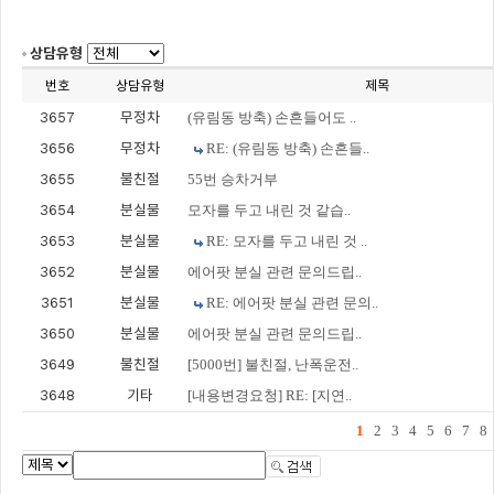
상담유형
번호
상담유형
제목
3657
무정차
(유림동 방축) 손흔들어도 ..
3656
무정차
RE: (유림동 방축) 손흔들..
3655
불친절
55번 승차거부
3654
분실물
모자를 두고 내린 것 같습..
3653
분실물
RE: 모자를 두고 내린 것 ..
3652
분실물
에어팟 분실 관련 문의드립..
3651
분실물
RE: 에어팟 분실 관련 문의..
3650
분실물
에어팟 분실 관련 문의드립..
3649
불친절
[5000번] 불친절, 난폭운전..
3648
기타
[내용변경요청] RE: [지연..
1
2
3
4
5
6
7
8