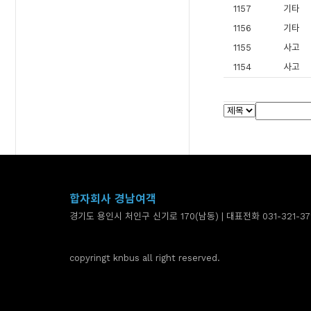
1157
기타
1156
기타
1155
사고
1154
사고
합자회사 경남여객
경기도 용인시 처인구 신기로 170(남동) | 대표전화 031-321-37
copyringt knbus all right reserved.