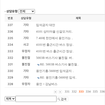
상담유형
번호
상담유형
제목
337
기타
입석금지 대안
336
기타
4101 상미마을 신갈오거리..
335
기타
7:40에 천안에서 용인가는 ..
334
사고
4101번 출근시간 버스 정상..
333
무정차
4101번 버스 출근시간 정상..
332
불친절
5003B 버스기사 불친절. 버..
331
불친절
RE: 5003B 버스기사 불친절..
330
기타
용인기흥-5600번 입석금지 ..
329
기타
RE: 용인기흥-5600번 입석..
328
무정차
용인 > 강남버스
331
332
333
334
335
336