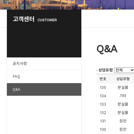
고객센터
CUSTOMER
Q&A
공지사항
상담유형
FAQ
번호
상담유형
135
분실물
Q&A
134
기타
133
분실물
132
분실물
131
칭찬
130
칭찬