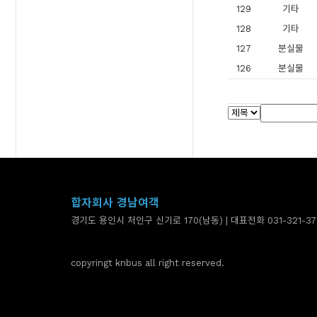
129
기타
128
기타
127
분실물
126
분실물
합자회사 경남여객
경기도 용인시 처인구 신기로 170(남동) | 대표전화 031-321-37
copyringt knbus all right reserved.