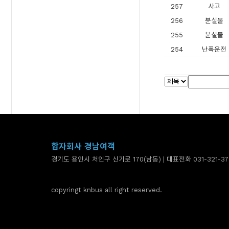
257
사고
256
분실물
255
분실물
254
난폭운전
합자회사 경남여객
경기도 용인시 처인구 신기로 170(남동) | 대표전화 031-321-37
copyringt knbus all right reserved.