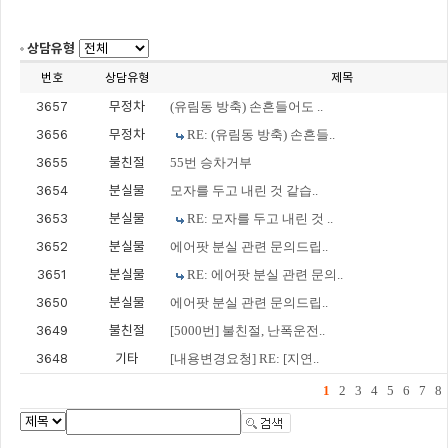
상담유형
번호
상담유형
제목
3657
무정차
(유림동 방축) 손흔들어도 ..
3656
무정차
RE: (유림동 방축) 손흔들..
3655
불친절
55번 승차거부
3654
분실물
모자를 두고 내린 것 같습..
3653
분실물
RE: 모자를 두고 내린 것 ..
3652
분실물
에어팟 분실 관련 문의드립..
3651
분실물
RE: 에어팟 분실 관련 문의..
3650
분실물
에어팟 분실 관련 문의드립..
3649
불친절
[5000번] 불친절, 난폭운전..
3648
기타
[내용변경요청] RE: [지연..
1
2
3
4
5
6
7
8