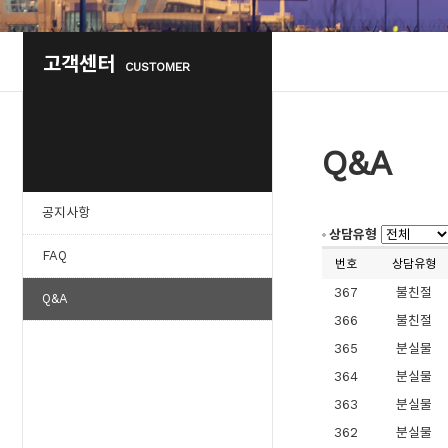
고객센터
CUSTOMER
Q&A
공지사항
상담유형
FAQ
번호
상담유형
367
불친절
Q&A
366
불친절
365
분실물
364
분실물
363
분실물
362
분실물