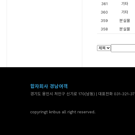
361
기타
360
기타
359
분실물
358
분실물
합자회사 경남여객
경기도 용인시 처인구 신기로 170(남동) | 대표전화 031-321-37
copyringt knbus all right reserved.