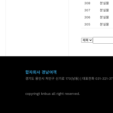
308
분실물
307
분실물
306
분실물
305
분실물
합자회사 경남여객
경기도 용인시 처인구 신기로 170(남동) | 대표전화 031-321-37
copyringt knbus all right reserved.