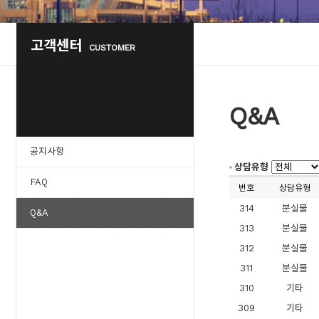
고객센터
CUSTOMER
Q&A
공지사항
상담유형
FAQ
번호
상담유형
314
분실물
Q&A
313
분실물
312
분실물
311
분실물
310
기타
309
기타