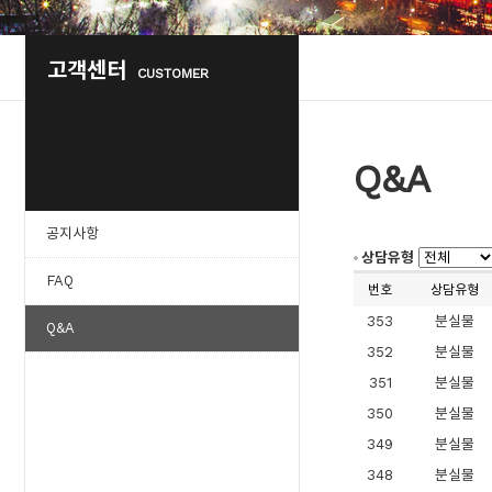
고객센터
CUSTOMER
Q&A
공지사항
상담유형
FAQ
번호
상담유형
353
분실물
Q&A
352
분실물
351
분실물
350
분실물
349
분실물
348
분실물