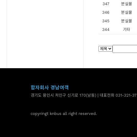
347
분실물
346
분실물
345
분실물
344
기타
합자회사 경남여객
경기도 용인시 처인구 신기로 170(남동) | 대표전화 031-321-37
copyringt knbus all right reserved.