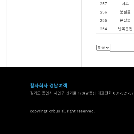
257
사고
256
분실물
255
분실물
254
난폭운전
합자회사 경남여객
경기도 용인시 처인구 신기로 170(남동) | 대표전화 031-321-37
copyringt knbus all right reserved.