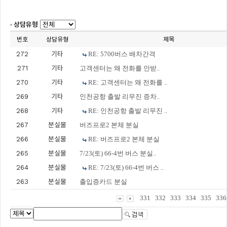
상담유형
번호
상담유형
제목
272
기타
RE: 5700버스 배차간격
271
기타
고객센터는 왜 전화를 안받..
270
기타
RE: 고객센터는 왜 전화를 ..
269
기타
인천공항 출발 리무진 증차..
268
기타
RE: 인천공항 출발 리무진 ..
267
분실물
버즈프로2 본체 분실
266
분실물
RE: 버즈프로2 본체 분실
265
분실물
7/23(토) 66-4번 버스 분실..
264
분실물
RE: 7/23(토) 66-4번 버스 ..
263
분실물
출입증카드 분실
331
332
333
334
335
336