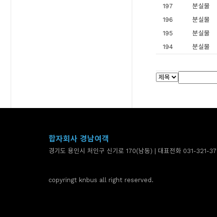
197
분실물
196
분실물
195
분실물
194
분실물
합자회사 경남여객
경기도 용인시 처인구 신기로 170(남동) | 대표전화 031-321-37
copyringt knbus all right reserved.