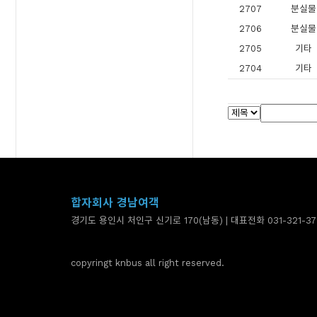
2707
분실물
2706
분실물
2705
기타
2704
기타
합자회사 경남여객
경기도 용인시 처인구 신기로 170(남동) | 대표전화 031-321-37
copyringt knbus all right reserved.