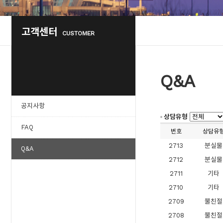
고객센터
CUSTOMER
Q&A
공지사항
상담유형
FAQ
번호
상담유
2713
분실물
Q&A
2712
분실물
2711
기타
2710
기타
2709
불친절
2708
불친절