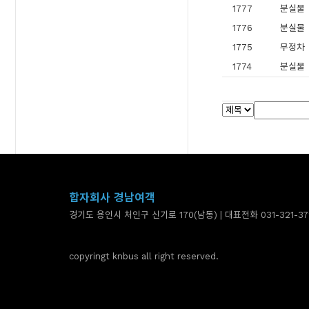
1777
분실물
1776
분실물
1775
무정차
1774
분실물
합자회사 경남여객
경기도 용인시 처인구 신기로 170(남동) | 대표전화 031-321-37
copyringt knbus all right reserved.