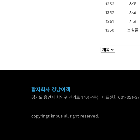
1353
사고
1352
사고
1351
사고
1350
분실물
합자회사 경남여객
경기도 용인시 처인구 신기로 170(남동) | 대표전화 031-321-37
copyringt knbus all right reserved.