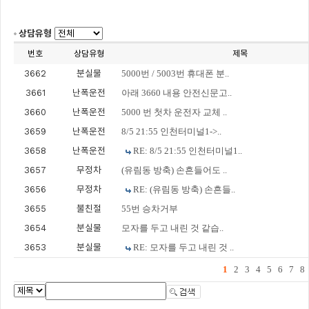
상담유형
번호
상담유형
제목
3662
분실물
5000번 / 5003번 휴대폰 분..
3661
난폭운전
아래 3660 내용 안전신문고..
3660
난폭운전
5000 번 첫차 운전자 교체 ..
3659
난폭운전
8/5 21:55 인천터미널1->..
3658
난폭운전
RE: 8/5 21:55 인천터미널1..
3657
무정차
(유림동 방축) 손흔들어도 ..
3656
무정차
RE: (유림동 방축) 손흔들..
3655
불친절
55번 승차거부
3654
분실물
모자를 두고 내린 것 같습..
3653
분실물
RE: 모자를 두고 내린 것 ..
1
2
3
4
5
6
7
8